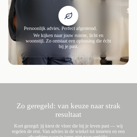
Persoonlijk advies. Perfect afgestemd.
We kijken naar jouw ruimte, licht en
woonstijl. Zo ontstaat een oplossing die écht
bij je past.
Zo geregeld: van keuze naar strak
resultaat
Kort gezegd: jij kiest de vloer die bij je leven past — wij
regelen de rest. Van advies in de winkel tot inmeten en een
afwerking waar je jaren niet naar omkijkt.