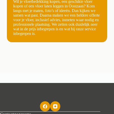
Wil je vloerbedekking kopen, een geschikte vloer
kopen of een vloer laten leggen in Oostzaan? Kom
langs met je maten, foto’s of ideeën. Dan kijken we
samen wat past. Daarna maken we een heldere offerte
voor je vloer, inclusief advies, inmeten waar nodig en
professionele plaatsing. We zetten ook duidelijk neer
wat in de prijs inbegrepen is en wat bij onze service
inbegrepen is.