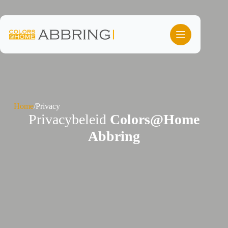
Ga
naar
de
inhoud
Home
/
Privacy
Privacybeleid
Colors@Home
Abbring