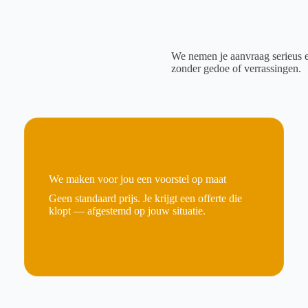
We nemen je aanvraag serieus e
zonder gedoe of verrassingen.
We maken voor jou een voorstel op maat
Geen standaard prijs. Je krijgt een offerte die
klopt — afgestemd op jouw situatie.