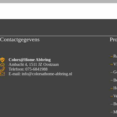
Contactgegevens
Pr
R
Colors@Home Abbring
V
Ambacht 4, 1511 JZ Oostzaan
Telefoon: 075-6841988
G
E-mail: info@colorsathome-abbring.nl
B
H
Ve
B
M