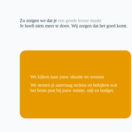
Zo zorgen we dat je
een goede keuze maakt
Je hoeft niets meer te doen. Wij zorgen dat het goed komt.
We kijken naar jouw situatie en wensen
We nemen je aanvraag serieus en bekijken wat
het beste past bij jouw ruimte, stijl en budget.