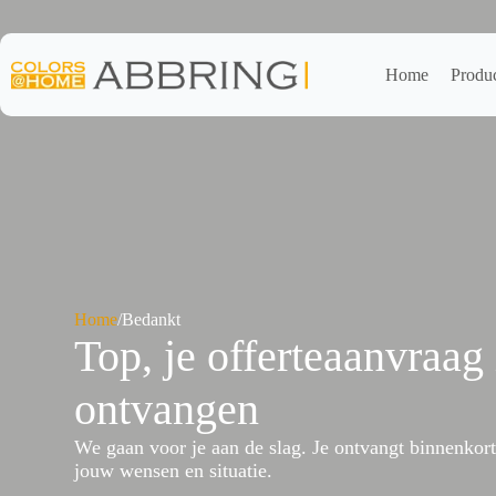
Ga
naar
de
inhoud
Home
Produ
Home
/
Bedankt
Top, je offerteaanvraag 
ontvangen
We gaan voor je aan de slag. Je ontvangt binnenkort 
jouw wensen en situatie.