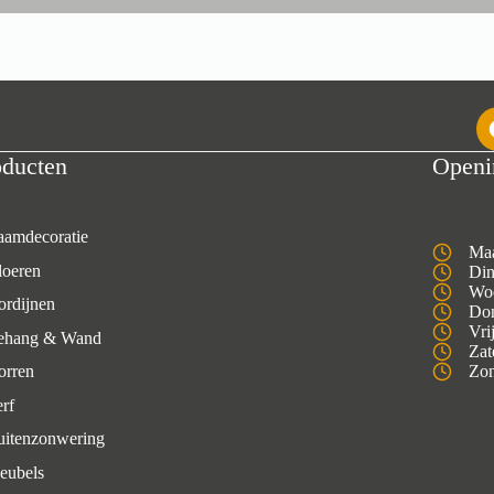
oducten
Openi
aamdecoratie
Maa
loeren
Din
Woe
ordijnen
Don
Vri
ehang & Wand
Zat
orren
Zon
rf
uitenzonwering
eubels