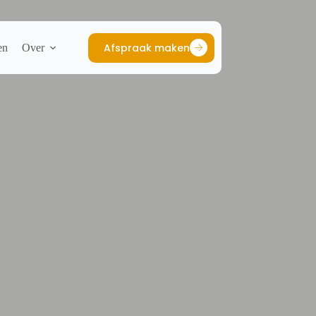
Afspraak maken
en
Over