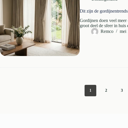
Dit zijn de gordijnentrend
Gordijnen doen veel meer 
groot deel de sfeer in hui
Remco
mei 
1
2
3