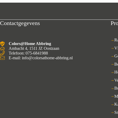
Contactgegevens
Pr
R
Colors@Home Abbring
V
Ambacht 4, 1511 JZ Oostzaan
Telefoon: 075-6841988
G
E-mail: info@colorsathome-abbring.nl
B
H
Ve
B
M
K
S