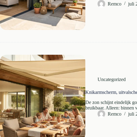
Remco
juli
Uncategorized
Knikarmscherm, uitvalsche
De zon schijnt eindelijk go
bruikbaar. Alleen: binnen
Remco
juli