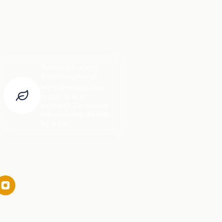
Persoonlijk advies.
Perfect afgestemd.
We kijken naar jouw
ruimte, licht en
woonstijl. Zo ontstaat
een oplossing die écht
bij je past.