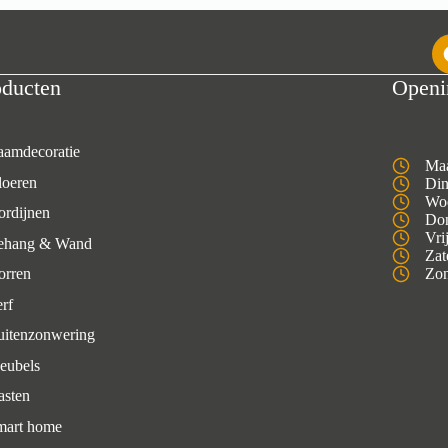
oducten
Openi
aamdecoratie
Maa
loeren
Din
Woe
ordijnen
Don
Vri
ehang & Wand
Zat
orren
Zon
rf
uitenzonwering
eubels
asten
mart home