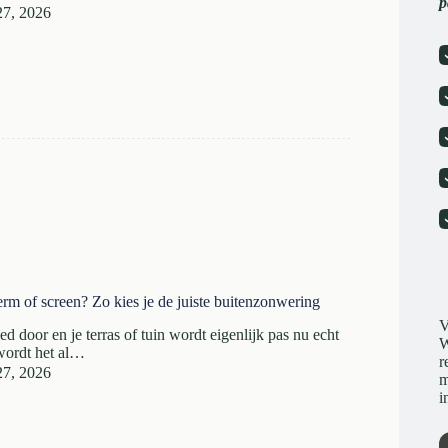
p
 27, 2026
rm of screen? Zo kies je de juiste buitenzonwering
V
ed door en je terras of tuin wordt eigenlijk pas nu echt
W
 wordt het al…
r
 27, 2026
m
i