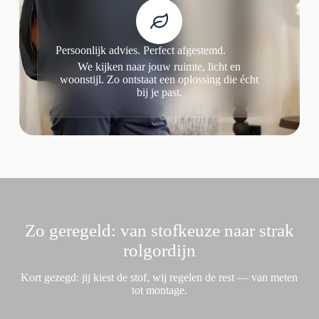
Persoonlijk advies. Perfect afgestemd.
We kijken naar jouw ruimte, licht en
woonstijl. Zo ontstaat een oplossing die écht
bij je past.
Zo geregeld: van stofkeuze naar strak
rolgordijn
Kort gezegd: jij kiest de stof, wij regelen de rest — van meten
tot montage.