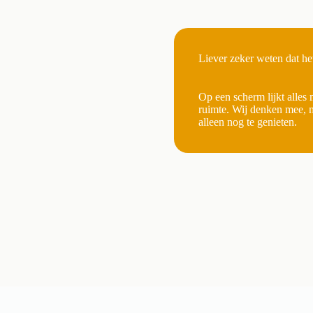
Liever zeker weten dat het
Op een scherm lijkt alles 
ruimte. Wij denken mee, m
alleen nog te genieten.