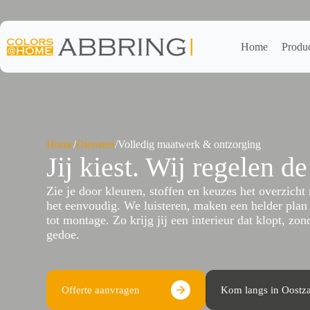
Ga
naar
de
inhoud
Home
Produ
Home
/
Diensten
/
Volledig maatwerk & ontzorging
Jij kiest. Wij regelen de
Zie je door kleuren, stoffen en keuzes het overzich
het eenvoudig. We luisteren, maken een helder plan 
tot montage. Zo krijg jij een interieur dat klopt, zond
gedoe.
Offerte aanvragen
Kom langs in Oostz