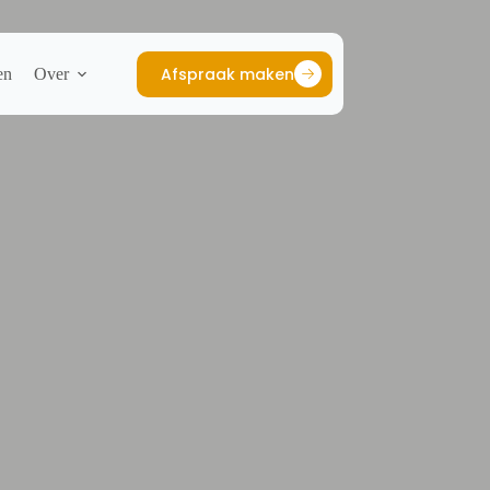
Afspraak maken
en
Over