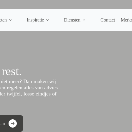
cten
Inspiratie
Diensten
Contact
Merk
 rest.
t niet meer? Dan maken wij
en regelen alles van advies
er twijfel, losse eindjes of
aan