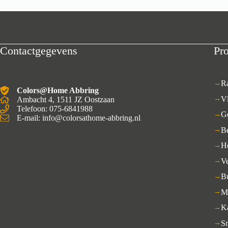
Contactgegevens
Pr
R
Colors@Home Abbring
V
Ambacht 4, 1511 JZ Oostzaan
Telefoon: 075-6841988
G
E-mail: info@colorsathome-abbring.nl
B
H
Ve
B
M
K
S