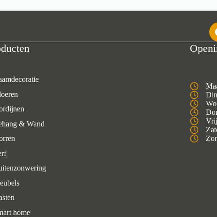
oducten
Openi
aamdecoratie
Maa
loeren
Din
Woe
ordijnen
Don
Vri
ehang & Wand
Zat
orren
Zon
rf
uitenzonwering
eubels
asten
mart home