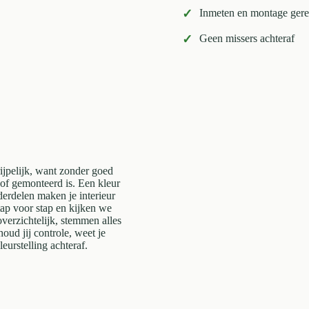
✓
Inmeten en montage gere
✓
Geen missers achteraf
ijpelijk, want zonder goed
ld of gemonteerd is. Een kleur
nderdelen maken je interieur
tap voor stap en kijken we
verzichtelijk, stemmen alles
oud jij controle, weet je
eurstelling achteraf.